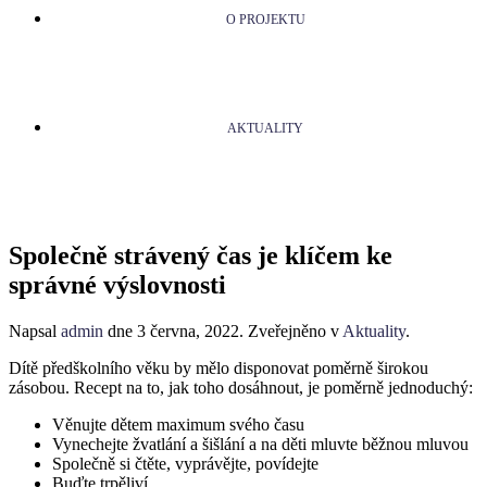
O PROJEKTU
AKTUALITY
Společně strávený čas je klíčem ke
správné výslovnosti
Napsal
admin
dne
3 června, 2022
. Zveřejněno v
Aktuality
.
Dítě předškolního věku by mělo disponovat poměrně širokou
zásobou. Recept na to, jak toho dosáhnout, je poměrně jednoduchý:
Věnujte dětem maximum svého času
Vynechejte žvatlání a šišlání a na děti mluvte běžnou mluvou
Společně si čtěte, vyprávějte, povídejte
Buďte trpěliví