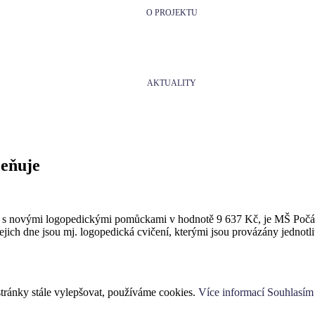
O PROJEKTU
AKTUALITY
ceňuje
e s novými logopedickými pomůckami v hodnotě 9 637 Kč, je MŠ Počátk
ejich dne jsou mj. logopedická cvičení, kterými jsou provázány jednotl
stránky stále vylepšovat, používáme cookies.
Více informací
Souhlasím